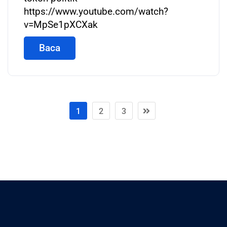
https://www.youtube.com/watch?
v=MpSe1pXCXak
Baca
1
2
3