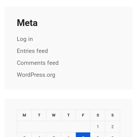
Meta
Log in
Entries feed
Comments feed
WordPress.org
M
T
W
T
F
S
S
1
2